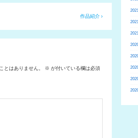
20
次
作品紹介 ›
20
の
投
20
稿:
20
20
20
ことはありません。
※
が付いている欄は必須
20
20