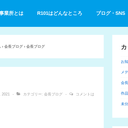
型事業所とは
R101はどんなところ
ブログ・SNS
カ
ム
›
会長ブログ
›
会長ブログ
お
メ
会
作
, 2021
カテゴリー:
会長ブログ
コメントは
未