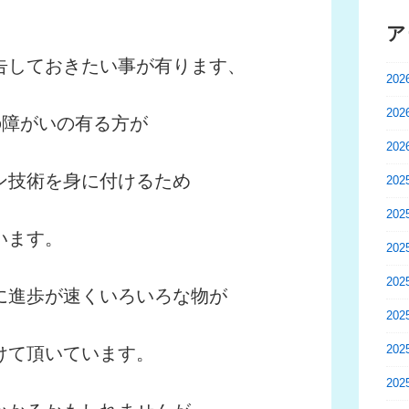
ア
告しておきたい事が有ります、
20
20
の障がいの有る方が
20
ン技術を身に付けるため
20
20
います。
20
20
に進歩が速くいろいろな物が
20
20
けて頂いています。
20