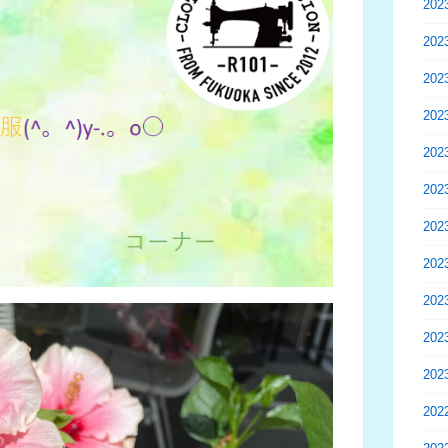
20
20
20
20
20
20
20
20
20
20
20
20