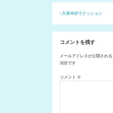
投
前
‹ 久留米絣でクッション
の
稿
投
ナ
稿:
ビ
コメントを残す
ゲ
ー
メールアドレスが公開される
シ
項目です
ョ
ン
コメント
※