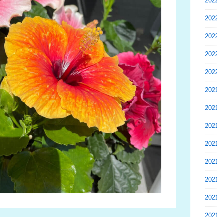
20
20
20
20
20
20
20
20
20
20
20
20
20