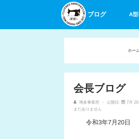
↓
メ
ブログ
A
イ
ン
コ
ン
ホー
テ
ン
ツ
へ
会長ブログ
ス
キ
博多事業所
公開日:
7月 20
ッ
まだありません
プ
令和3年7月20日