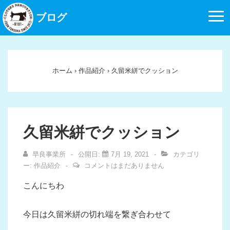
↓
ブログ
メ
イ
ン
コ
ホーム
›
作品紹介
›
久留米絣でクッション
ン
テ
ン
ツ
久留米絣でクッション
へ
ス
早良事業所
公開日:
7月 19, 2021
カテゴリ
キ
ー:
作品紹介
コメントはまだありません
ッ
こんにちわ
プ
今日は久留米絣の切れ端を繋ぎ合わせて