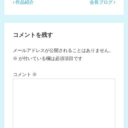
投
前
次
‹ 作品紹介
会長ブログ ›
稿
の
の
投
投
ナ
稿:
稿:
ビ
コメントを残す
ゲ
ー
メールアドレスが公開されることはありません。
シ
※
が付いている欄は必須項目です
ョ
ン
コメント
※