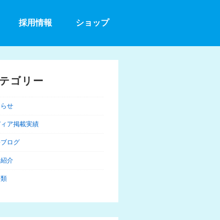
採用情報
ショップ
テゴリー
知らせ
ディア掲載実績
長ブログ
品紹介
分類