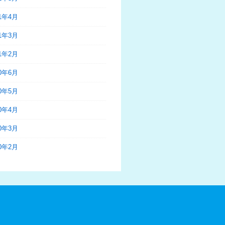
21年4月
21年3月
21年2月
20年6月
20年5月
20年4月
20年3月
20年2月