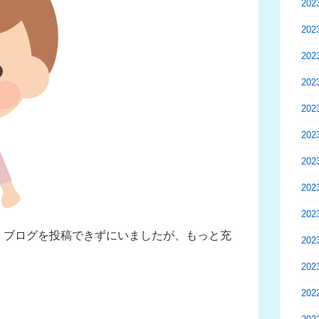
20
20
20
20
20
20
20
20
20
らくブログを投稿できずにいましたが、もっと充
20
20
20