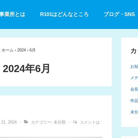
型事業所とは
R101はどんなところ
ブログ・SNS
カ
ホーム
›
2024
›
6月
:
2024年6月
お
メ
会
作
未
 21, 2024
カテゴリー:
未分類
コメントは