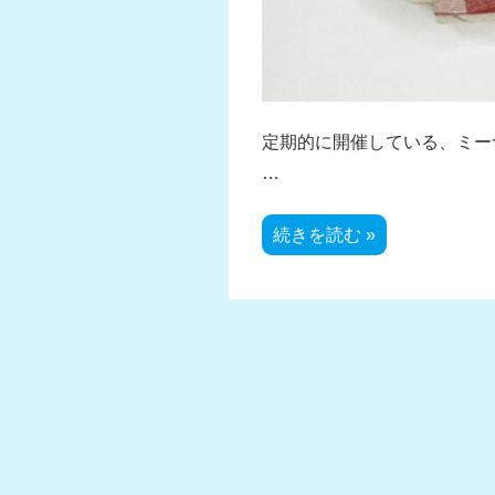
定期的に開催している、ミーナ天
…
🍀
続きを読む »
販
売
会
🍀