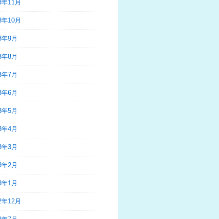
23年11月
23年10月
23年9月
23年8月
23年7月
23年6月
23年5月
23年4月
23年3月
23年2月
23年1月
22年12月