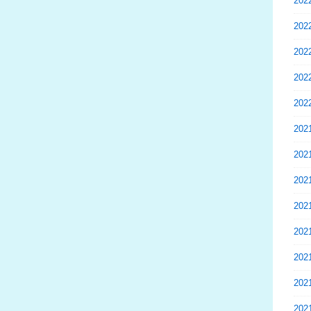
20
20
20
20
20
20
20
20
20
20
20
20
20