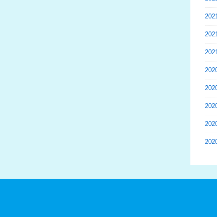
20
20
20
20
20
20
20
20