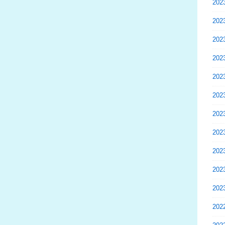
20
20
20
20
20
20
20
20
20
20
20
20