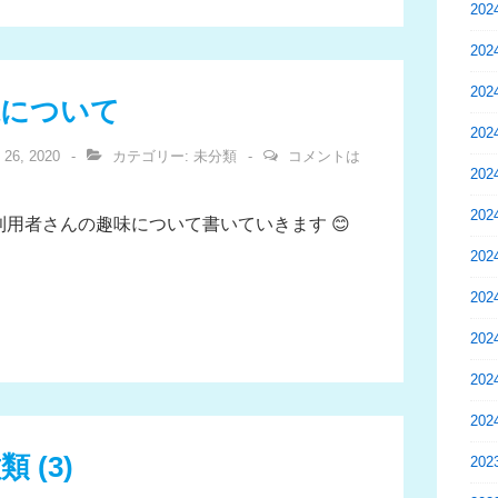
20
20
20
味について
20
 26, 2020
カテゴリー:
未分類
コメントは
20
20
、利用者さんの趣味について書いていきます 😊
20
20
20
20
20
 (3)
20