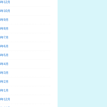
24年12月
24年10月
24年9月
24年8月
24年7月
24年6月
24年5月
24年4月
24年3月
24年2月
24年1月
23年12月