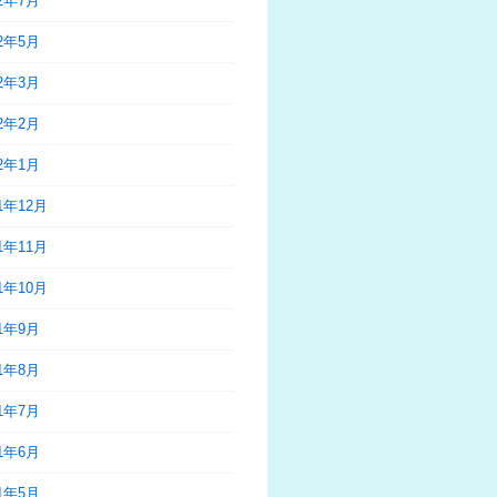
22年7月
22年5月
22年3月
22年2月
22年1月
21年12月
21年11月
21年10月
21年9月
21年8月
21年7月
21年6月
21年5月