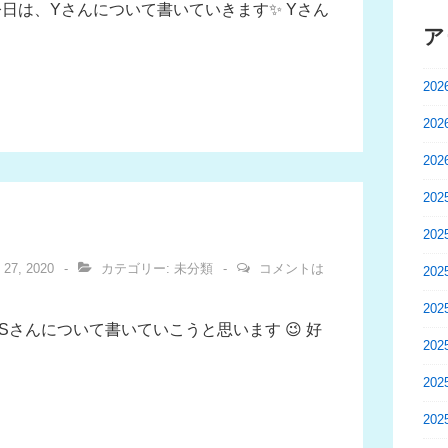
今日は、Yさんについて書いていきます✨ Yさん
ア
20
20
20
20
20
 27, 2020
カテゴリー:
未分類
コメントは
20
20
I.Sさんについて書いていこうと思います 😉 好
20
20
20