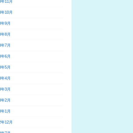
23年11月
23年10月
23年9月
23年8月
23年7月
23年6月
23年5月
23年4月
23年3月
23年2月
23年1月
22年12月