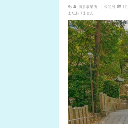
介）
By
博多事業所
公開日:
1月
まだありません