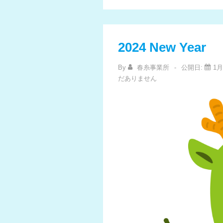
の
祭
り
観
覧
2024 New Year
By
春糸事業所
公開日:
1月
だありません