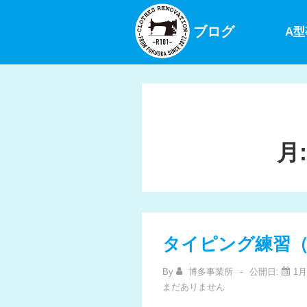
↓
メ
ブログ
A
イ
ン
コ
ン
テ
ン
月
ツ
へ
ス
キ
ッ
タイピング練習
プ
By
博多事業所
公開日:
1月
まだありません