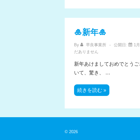
🎍新年🎍
By
早良事業所
公開日:
1月
だありません
新年あけましておめでとうご
いて、驚き、 …
🎍
続きを読む »
新
年
🎍
© 2026