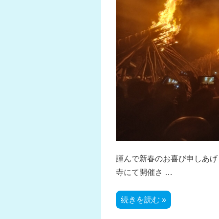
謹んで新春のお喜び申しあげ
寺にて開催さ …
今
続きを読む »
年
初