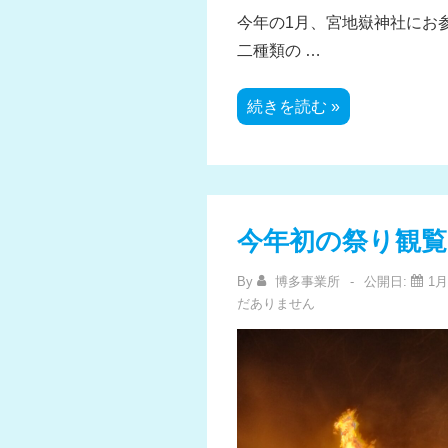
今年の1月、宮地嶽神社にお
二種類の …
初
続きを読む »
詣
今年初の祭り観覧
By
博多事業所
公開日:
1月
だありません