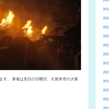
20
20
20
20
20
20
20
20
20
ます。 筆者は先日の日曜日、久留米市の大善
20
20
20
20