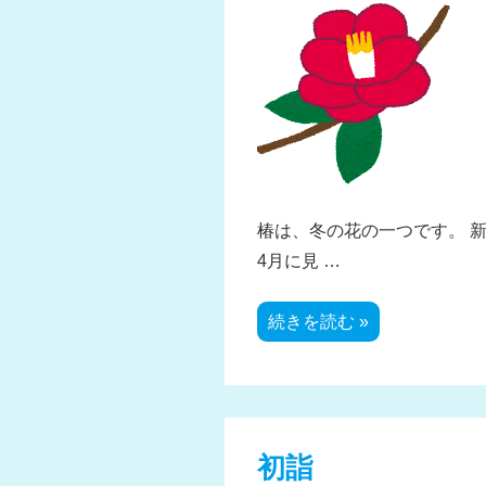
椿は、冬の花の一つです。 新
4月に見 …
タ
続きを読む »
イ
ピ
ン
グ
練
習
（花
の
初詣
紹