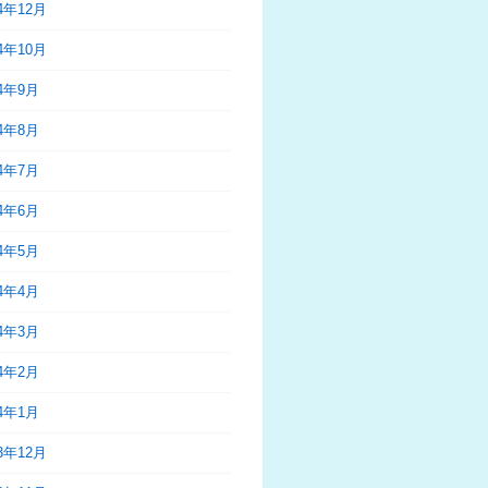
24年12月
24年10月
24年9月
24年8月
24年7月
24年6月
24年5月
24年4月
24年3月
24年2月
24年1月
23年12月