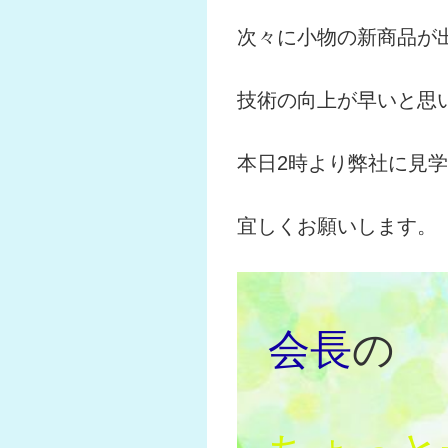
次々に小物の新商品が
技術の向上が早いと思
本日2時より弊社に見
宜しくお願いします。
会長
の