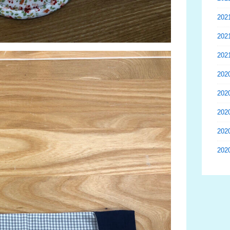
20
20
20
20
20
20
20
20