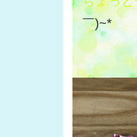
ちょっと
￣)~*