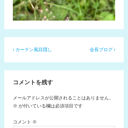
投
前
次
‹ カーテン風目隠し
会長ブログ ›
稿
の
の
投
投
ナ
稿:
稿:
ビ
コメントを残す
ゲ
ー
メールアドレスが公開されることはありません。
シ
※
が付いている欄は必須項目です
ョ
ン
コメント
※