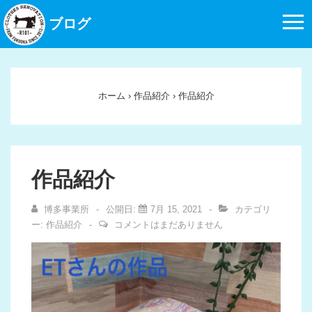
↓
ブログ
メ
イ
ン
コ
ホーム
›
作品紹介
›
作品紹介
ン
テ
ン
ツ
作品紹介
へ
ス
博多事業所
公開日:
7月 15, 2021
カテゴリ
キ
ー:
作品紹介
コメントはまだありません
ッ
プ