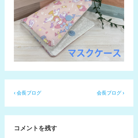
投
前
次
‹ 会長ブログ
会長ブログ ›
稿
の
の
投
投
ナ
稿:
稿:
ビ
コメントを残す
ゲ