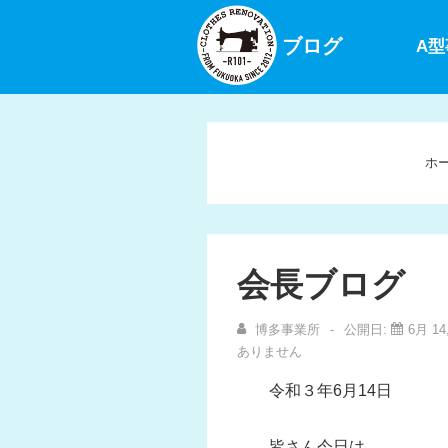
↓
メ
ブログ
A
イ
ン
コ
ン
ホ
テ
ン
ツ
へ
会長ブログ
ス
キ
博多事業所
公開日:
6月 14
ッ
ありません
プ
令和３年6月14日
皆さん今日は