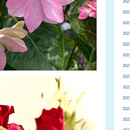
20
20
20
20
20
20
20
20
20
20
20
20