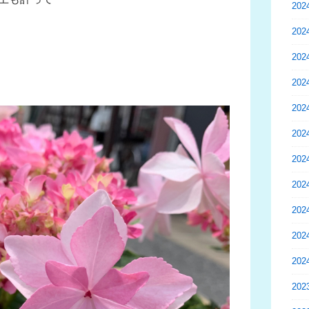
20
20
20
20
20
20
20
20
20
20
20
20