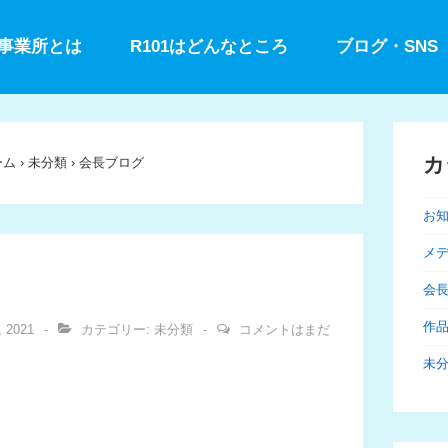
型事業所とは
R101はどんなところ
ブログ・SNS
カ
ーム
›
未分類
›
会長ブログ
お
メ
会
作
, 2021
カテゴリー:
未分類
コメントはまだ
未