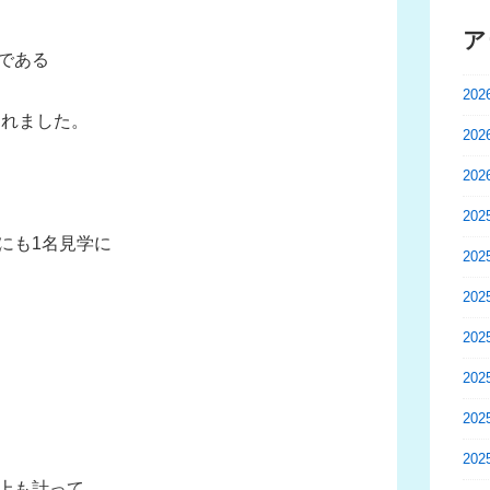
ア
である
20
されました。
20
20
20
にも1名見学に
20
20
20
20
20
20
上も計って