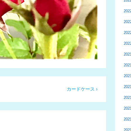
20
20
20
20
20
20
20
20
20
次
カードケース ›
の
20
投
20
稿:
20
20