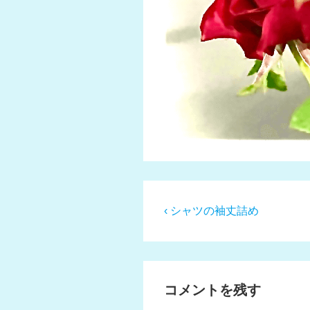
投
前
‹ シャツの袖丈詰め
の
稿
投
ナ
稿:
ビ
コメントを残す
ゲ