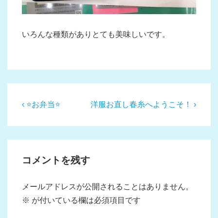
いろんな種類がありとても美味しいです。
投
前
次
‹ ⭐️お弁当⭐️
洋服お直し春糸へようこそ！ ›
稿
の
の
投
投
ナ
稿:
稿:
ビ
コメントを残す
ゲ
ー
メールアドレスが公開されることはありません。
シ
※
が付いている欄は必須項目です
ョ