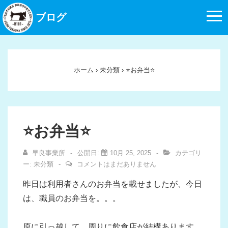
↓
ブログ
メ
イ
ン
コ
ホーム
›
未分類
›
⭐️お弁当⭐️
ン
テ
ン
ツ
⭐️お弁当⭐️
へ
ス
早良事業所
公開日:
10月 25, 2025
カテゴリ
キ
ー:
未分類
コメントはまだありません
ッ
昨日は利用者さんのお弁当を載せましたが、今日
プ
は、職員のお弁当を。。。
原に引っ越して、周りに飲食店が結構あります。