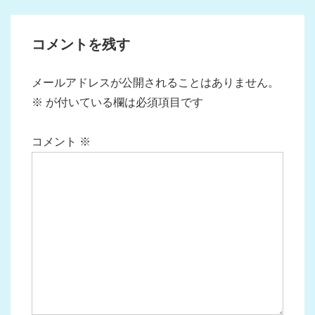
投
投
ナ
稿:
稿:
ビ
コメントを残す
ゲ
ー
メールアドレスが公開されることはありません。
シ
※
が付いている欄は必須項目です
ョ
ン
コメント
※