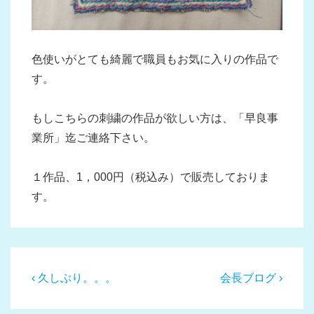
色使いがとても綺麗で職員もお気に入りの作品で
す。
もしこちらの刺繍の作品が欲しい方は、「早良事
業所」迄ご連絡下さい。
１作品、1，000円（税込み）で販売しておりま
す。
投
前
次
‹ 久しぶり。。。
会長ブログ ›
稿
の
の