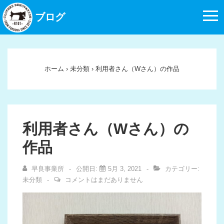
↓
ブログ
メ
イ
ン
コ
ホーム
›
未分類
›
利用者さん（Wさん）の作品
ン
テ
ン
ツ
利用者さん（Wさん）の
へ
作品
ス
キ
早良事業所
公開日:
5月 3, 2021
カテゴリー:
ッ
未分類
コメントはまだありません
プ