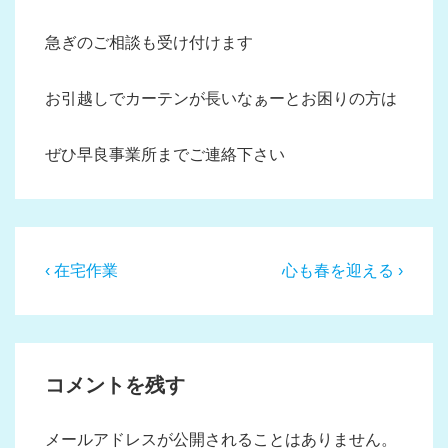
急ぎのご相談も受け付けます
お引越しでカーテンが長いなぁーとお困りの方は
ぜひ早良事業所までご連絡下さい
投
前
次
‹ 在宅作業
心も春を迎える ›
稿
の
の
投
投
ナ
稿:
稿:
ビ
コメントを残す
ゲ
ー
メールアドレスが公開されることはありません。