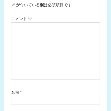
シ
※
が付いている欄は必須項目です
ョ
ン
コメント
※
名前
*