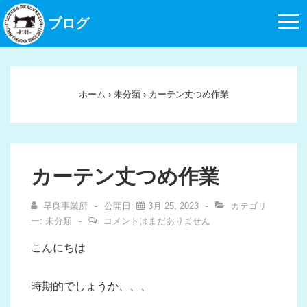
↓
ブログ
メ
イ
ン
コ
ホーム
›
未分類
›
カーテン丈つめ作業
ン
テ
ン
ツ
カーテン丈つめ作業
へ
ス
早良事業所
公開日:
3月 25, 2023
カテゴリ
キ
ー:
未分類
コメントはまだありません
ッ
こんにちは
プ
時期的でしょうか、、、