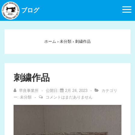
↓
ブログ
メ
イ
ン
コ
ホーム
›
未分類
›
刺繍作品
ン
テ
ン
ツ
刺繍作品
へ
ス
早良事業所
公開日:
2月 24, 2023
カテゴリ
キ
ー:
未分類
コメントはまだありません
ッ
プ