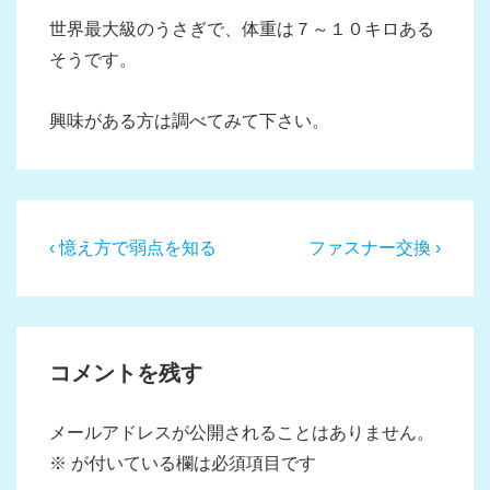
世界最大級のうさぎで、体重は７～１０キロある
そうです。
興味がある方は調べてみて下さい。
投
前
次
‹ 憶え方で弱点を知る
ファスナー交換 ›
稿
の
の
投
投
ナ
稿:
稿:
ビ
コメントを残す
ゲ
ー
メールアドレスが公開されることはありません。
シ
※
が付いている欄は必須項目です
ョ