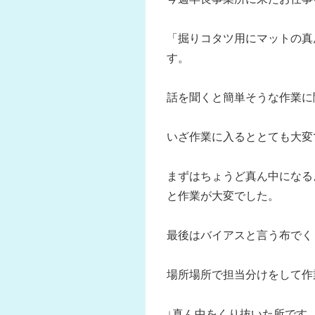
「掘りコタツ用にマットの真
す。
話を聞くと簡単そうな作業に
いざ作業に入るととても大変
まずはちょうど真ん中になる
と作業が大変でした。
最後はバイアスと言う布でく
場所場所で担当分けをして作
↓真ん中をくり抜いた所です