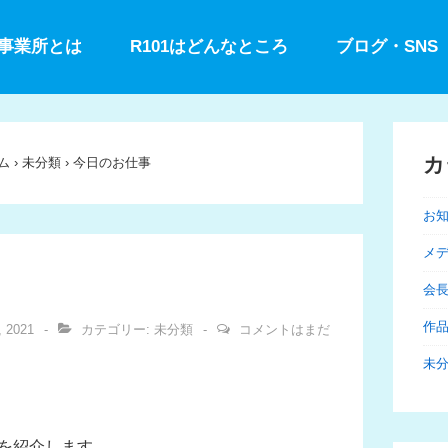
型事業所とは
R101はどんなところ
ブログ・SNS
カ
ム
›
未分類
›
今日のお仕事
お
メ
会
作
, 2021
カテゴリー:
未分類
コメントはまだ
未
を紹介します。