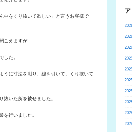
ア
ん中をくり抜いて欲しい」と言うお客様で
20
20
聞こえますが
20
でした。
20
20
ように寸法を測り、線を引いて、くり抜いて
20
20
り抜いた所を被せました。
20
20
業を行いました。
20