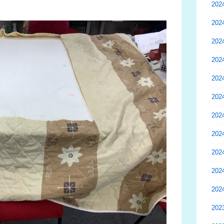
20
20
20
20
20
20
20
20
20
20
20
20