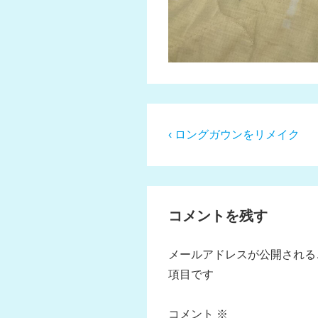
投
前
‹ ロングガウンをリメイク
の
稿
投
ナ
稿:
ビ
コメントを残す
ゲ
ー
メールアドレスが公開される
シ
項目です
ョ
コメント
※