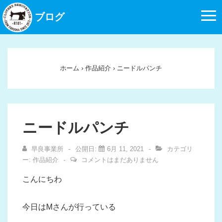
↓
ブログ
メ
イ
ン
コ
ホーム
›
作品紹介
›
ニードルパンチ
ン
テ
ン
ツ
ニードルパンチ
へ
ス
早良事業所
公開日:
6月 11, 2021
カテゴリ
キ
ー:
作品紹介
コメントはまだありません
ッ
こんにちわ
プ
今日はMさんが行っている