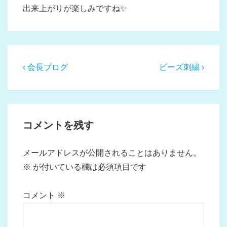
出来上がりが楽しみですね✨
投
前
次
‹ 会長ブログ
ビーズ刺繍 ›
稿
の
の
投
投
ナ
稿:
稿:
ビ
コメントを残す
ゲ
ー
メールアドレスが公開されることはありません。
シ
※
が付いている欄は必須項目です
ョ
ン
コメント
※