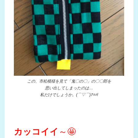
この、市松模様を見て「鬼〇の〇」の〇〇郎を
思い出してしまったのは…
私だけでしょうか。(⌒▽⌒)ｱﾊﾊ!
カッコイイ
～🤩