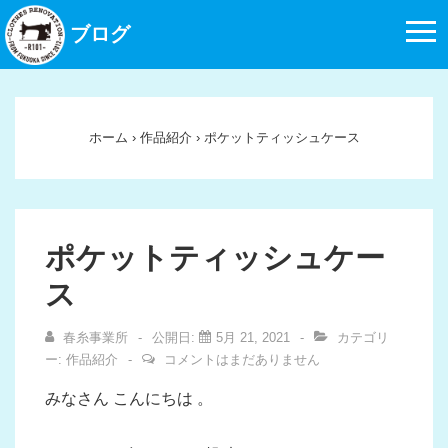
↓
ブログ
メ
イ
ン
コ
ホーム
›
作品紹介
›
ポケットティッシュケース
ン
テ
ン
ツ
ポケットティッシュケー
へ
ス
ス
キ
春糸事業所
公開日:
5月 21, 2021
カテゴリ
ッ
ー:
作品紹介
コメントはまだありません
プ
みなさん こんにちは 。