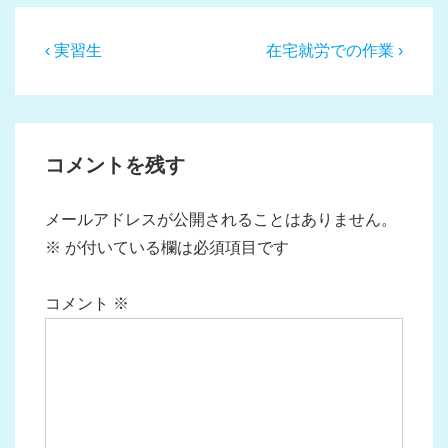
投
前
次
‹ 実習生
在宅就労での作業 ›
稿
の
の
投
投
ナ
稿:
稿:
ビ
コメントを残す
ゲ
ー
メールアドレスが公開されることはありません。
シ
※
が付いている欄は必須項目です
ョ
ン
コメント
※