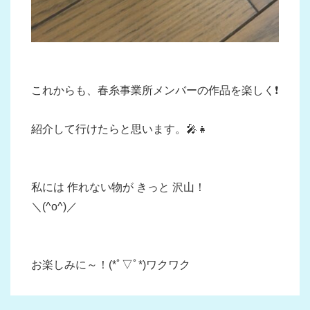
これからも、春糸事業所メンバーの作品を楽しく❗
紹介して行けたらと思います。🎤👧
私には 作れない物が きっと 沢山！
＼(^o^)／
お楽しみに～！(*ﾟ▽ﾟ*)ワクワク