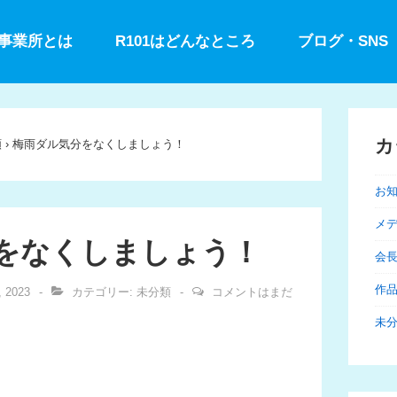
型事業所とは
R101はどんなところ
ブログ・SNS
カ
類
›
梅雨ダル気分をなくしましょう！
お
メ
をなくしましょう！
会
作
, 2023
カテゴリー:
未分類
コメントはまだ
未