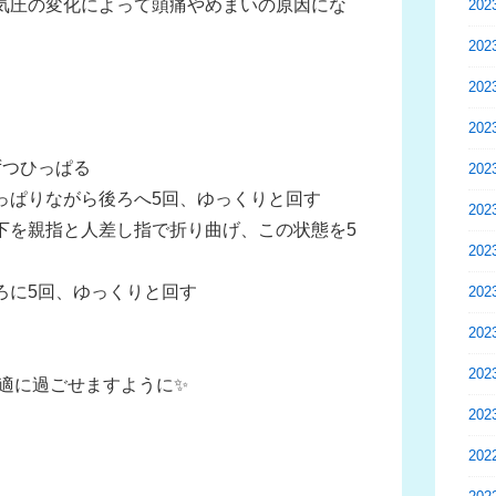
気圧の変化によって頭痛やめまいの原因にな
20
20
20
20
ずつひっぱる
20
っぱりながら後ろへ5回、ゆっくりと回す
20
下を親指と人差し指で折り曲げ、この状態を5
20
ろに5回、ゆっくりと回す
20
20
20
適に過ごせますように✨
20
20