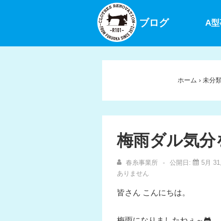
↓
メ
ブログ
A
イ
ン
コ
ン
ホーム
›
未分
テ
ン
ツ
へ
梅雨ダル気分
ス
キ
春糸事業所
公開日:
5月 31
ッ
ありません
プ
皆さん こんにちは。
梅雨になりましたねぇ～🐸