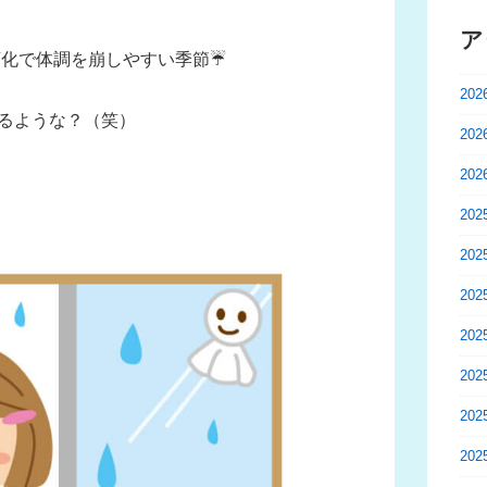
ア
変化で体調を崩しやすい季節☔
20
るような？（笑）
20
20
20
20
20
20
20
20
20