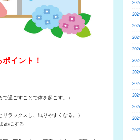
20
20
20
20
20
るポイント！
20
20
20
20
ろで過ごすことで体を起こす。）
20
とリラックスし、眠りやすくなる。）
20
こまめにする
20