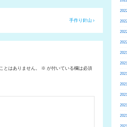
20
20
次
手作り針山 ›
20
の
20
投
20
稿:
20
20
ことはありません。
※
が付いている欄は必須
20
20
20
20
20
20