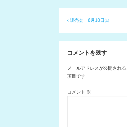
投
前
‹ 販売会 6月10日㈯
の
稿
投
ナ
稿:
ビ
コメントを残す
ゲ
ー
メールアドレスが公開される
シ
項目です
ョ
ン
コメント
※